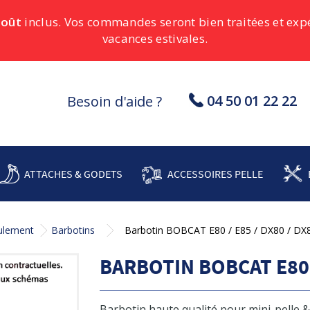
août
inclus. Vos commandes seront bien traitées et ex
vacances estivales.
04 50 01 22 22
Besoin d'aide ?
ATTACHES & GODETS
ACCESSOIRES PELLE
oulement
Barbotins
Barbotin BOBCAT E80 / E85 / DX80 / DX
BARBOTIN BOBCAT E80 /
Barbotin haute qualité pour mini-pelle 