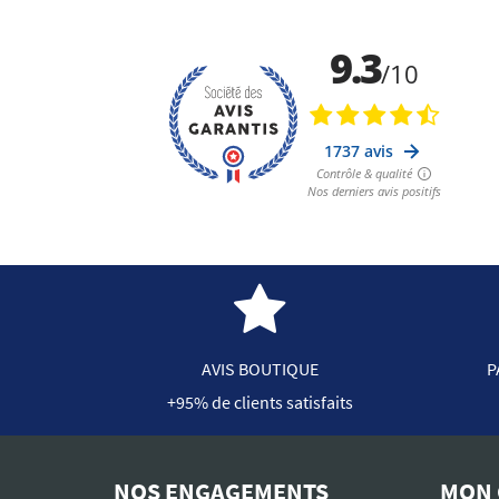
AVIS BOUTIQUE
P
+95% de clients satisfaits
NOS ENGAGEMENTS
MON 