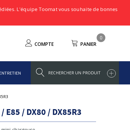
pédiées. L'équipe Toomat vous souhaite de bonnes
0
COMPTE
PANIER
ENTRETIEN
85R3
 E85 / DX80 / DX85R3
& mini-chargeuse