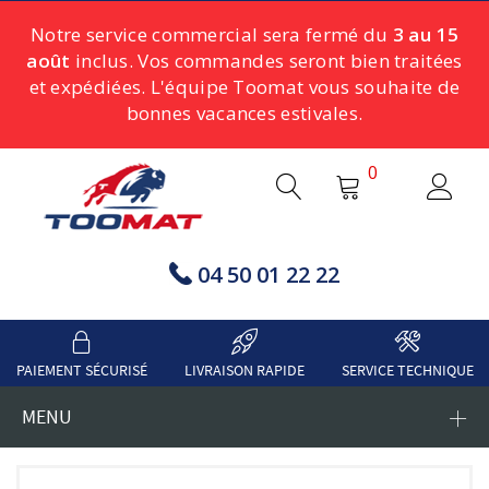
Notre service commercial sera fermé du
3 au 15
août
inclus. Vos commandes seront bien traitées
et expédiées. L'équipe Toomat vous souhaite de
bonnes vacances estivales.
0
04 50 01 22 22
PAIEMENT SÉCURISÉ
LIVRAISON RAPIDE
SERVICE TECHNIQUE
MENU