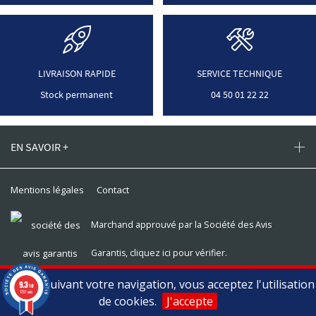
LIVRAISON RAPIDE
SERVICE TECHNIQUE
Stock permanent
04 50 01 22 22
EN SAVOIR +
Mentions légales
Contact
Marchand approuvé par la Société des Avis
Garantis,
cliquez ici pour vérifier
.
En poursuivant votre navigation, vous acceptez l'utilisation
9.3
Toomat © 2026, tous droits réservés
/10
1737 avis
de cookies.
J'accepte