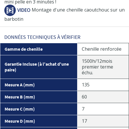
mini pelle en 3 minutes !
VIDEO
Montage d'une chenille caoutchouc sur un
barbotin
DONNÉES TECHNIQUES À VÉRIFIER
Chenille renforcée
Gamme de chenille
1500h/12mois
Garantie Incluse (à l'achat d'une
premier terme
paire)
échu.
135
Mesure A (mm)
60
Mesure B (mm)
7
Mesure C (mm)
17
Mesure D (mm)