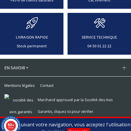
+95% de clients satisfaits
CB, Virement
LIVRAISON RAPIDE
SERVICE TECHNIQUE
Stock permanent
04 50 01 22 22
EN SAVOIR +
Mentions légales
Contact
Marchand approuvé par la Société des Avis
Garantis,
cliquez ici pour vérifier
.
En poursuivant votre navigation, vous acceptez l'utilisation
9.3
Toomat © 2026, tous droits réservés
/10
1737 avis