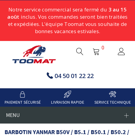
Notre service commercial sera fermé du
3 au 15
août
inclus. Vos commandes seront bien traitées
et expédiées. L'équipe Toomat vous souhaite de
bonnes vacances estivales.
0
04 50 01 22 22
PAIEMENT SÉCURISÉ
LIVRAISON RAPIDE
SERVICE TECHNIQUE
MENU
BARBOTIN YANMAR B50V / B5.1 / B50.1 / B50.2 /