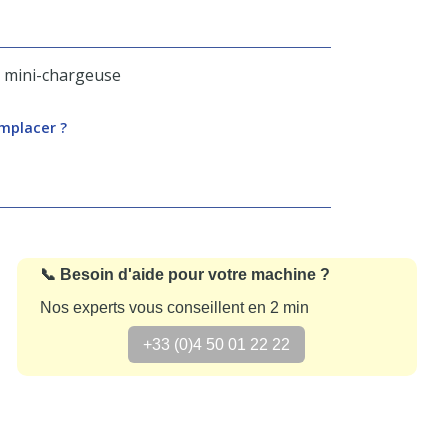
& mini-chargeuse
emplacer ?
📞 Besoin d'aide pour votre machine ?
Nos experts vous conseillent en 2 min
+33 (0)4 50 01 22 22