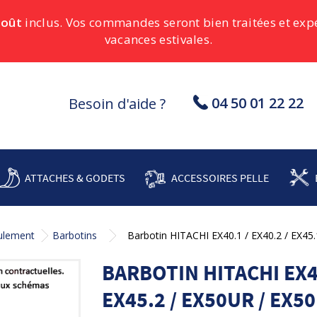
août
inclus. Vos commandes seront bien traitées et ex
vacances estivales.
04 50 01 22 22
Besoin d'aide ?
ATTACHES & GODETS
ACCESSOIRES PELLE
oulement
Barbotins
Barbotin HITACHI EX40.1 / EX40.2 / EX45
BARBOTIN HITACHI EX40.
EX45.2 / EX50UR / EX5