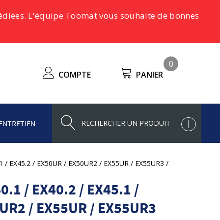
pédiées. L'équipe Toomat vous souhaite de bonnes
0
COMPTE
PANIER
ENTRETIEN
.1 / EX45.2 / EX50UR / EX50UR2 / EX55UR / EX55UR3 / EX58 / ZX55UR
1 / EX40.2 / EX45.1 /
0UR2 / EX55UR / EX55UR3