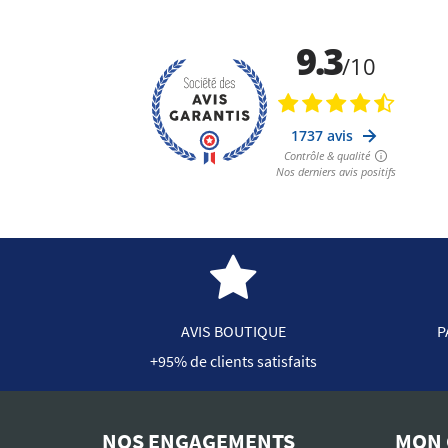
AVIS BOUTIQUE
P
+95% de clients satisfaits
NOS ENGAGEMENTS
MON 