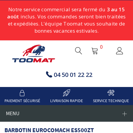
Notre service commercial sera fermé du
3 au 15
août
inclus. Vos commandes seront bien traitées
et expédiées. L'équipe Toomat vous souhaite de
bonnes vacances estivales.
0
04 50 01 22 22
PAIEMENT SÉCURISÉ
LIVRAISON RAPIDE
SERVICE TECHNIQUE
MENU
BARBOTIN EUROCOMACH ES500ZT