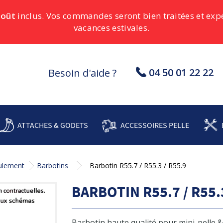
août
inclus. Vos commandes seront bien traitées et ex
vacances estivales.
04 50 01 22 22
Besoin d'aide ?
ATTACHES & GODETS
ACCESSOIRES PELLE
oulement
Barbotins
Barbotin R55.7 / R55.3 / R55.9
BARBOTIN R55.7 / R55.3
Barbotin haute qualité pour mini-pelle 