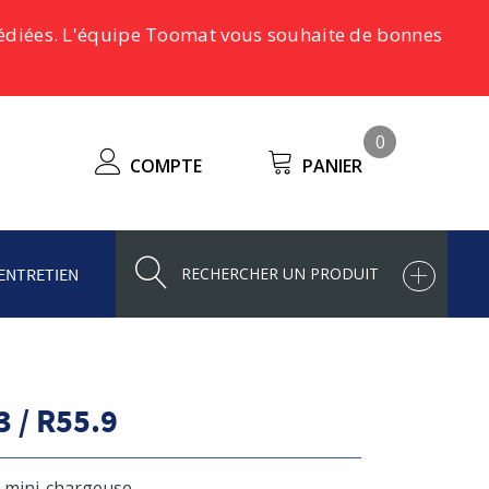
pédiées. L'équipe Toomat vous souhaite de bonnes
0
COMPTE
PANIER
ENTRETIEN
 / R55.9
& mini-chargeuse