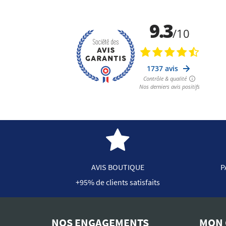
AVIS BOUTIQUE
P
+95% de clients satisfaits
NOS ENGAGEMENTS
MON 