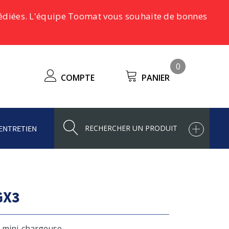
pédiées. L'équipe Toomat vous souhaite de bonnes
0
COMPTE
PANIER
ENTRETIEN
GX3
& mini-chargeuse