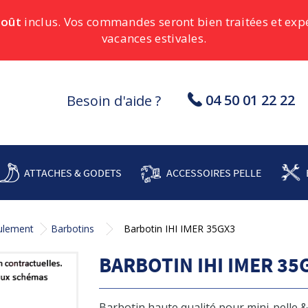
août
inclus. Vos commandes seront bien traitées et ex
vacances estivales.
04 50 01 22 22
Besoin d'aide ?
ATTACHES & GODETS
ACCESSOIRES PELLE
oulement
Barbotins
Barbotin IHI IMER 35GX3
BARBOTIN IHI IMER 35
Barbotin haute qualité pour mini-pelle 