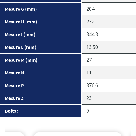
204
Mesure G (mm)
232
Mesure H (mm)
344.3
Mesure I (mm)
13.50
Mesure L (mm)
27
Mesure M (mm)
11
Mesure N
376.6
Mesure P
23
Mesure Z
9
Bolts :