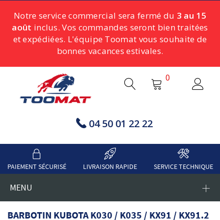
Notre service commercial sera fermé du
3 au 15
août
inclus. Vos commandes seront bien traitées
et expédiées. L'équipe Toomat vous souhaite de
bonnes vacances estivales.
0
04 50 01 22 22
PAIEMENT SÉCURISÉ
LIVRAISON RAPIDE
SERVICE TECHNIQUE
MENU
BARBOTIN KUBOTA K030 / K035 / KX91 / KX91.2