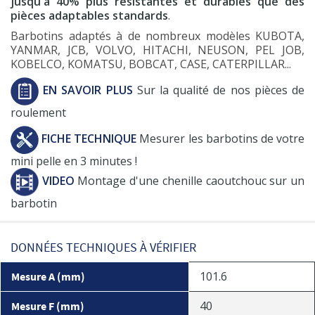
jusqu'à 40% plus résistantes et durables que des
pièces adaptables standards
.
Barbotins adaptés à de nombreux modèles KUBOTA,
YANMAR, JCB, VOLVO, HITACHI, NEUSON, PEL JOB,
KOBELCO, KOMATSU, BOBCAT, CASE, CATERPILLAR...
EN SAVOIR PLUS
Sur la qualité de nos pièces de
roulement
FICHE TECHNIQUE
Mesurer les barbotins de votre
mini pelle en 3 minutes !
VIDEO
Montage d'une chenille caoutchouc sur un
barbotin
DONNÉES TECHNIQUES À VÉRIFIER
101.6
Mesure A (mm)
40
Mesure F (mm)