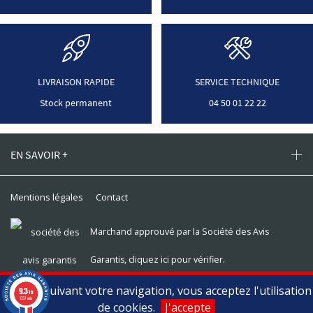
LIVRAISON RAPIDE
SERVICE TECHNIQUE
Stock permanent
04 50 01 22 22
EN SAVOIR +
Mentions légales
Contact
Marchand approuvé par la Société des Avis
Garantis,
cliquez ici pour vérifier
.
En poursuivant votre navigation, vous acceptez l'utilisation
9.3
Toomat © 2026, tous droits réservés
/10
1737 avis
de cookies.
J'accepte