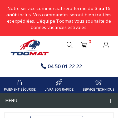
Notre service commercial sera fermé du
3 au 15
août
inclus. Vos commandes seront bien traitées
et expédiées. L'équipe Toomat vous souhaite de
bonnes vacances estivales.
0
04 50 01 22 22
PAIEMENT SÉCURISÉ
LIVRAISON RAPIDE
SERVICE TECHNIQUE
MENU