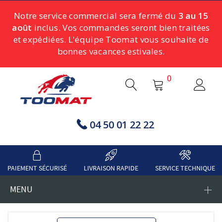
Notre service commercial sera fermé du
3 au 15
août
inclus. Vos commandes seront bien traitées
et expédiées. L'équipe Toomat vous souhaite de
bonnes vacances estivales.
0
04 50 01 22 22
PAIEMENT SÉCURISÉ
LIVRAISON RAPIDE
SERVICE TECHNIQUE
MENU