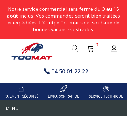
Notre service commercial sera fermé du
3 au 15
août
inclus. Vos commandes seront bien traitées
et expédiées. L'équipe Toomat vous souhaite de
bonnes vacances estivales.
0
04 50 01 22 22
PAIEMENT SÉCURISÉ
LIVRAISON RAPIDE
SERVICE TECHNIQUE
MENU