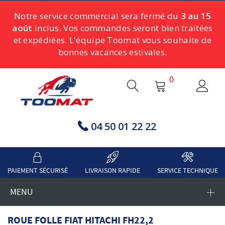
Notre service commercial sera fermé du
3 au 15
août
inclus. Vos commandes seront bien traitées
et expédiées. L'équipe Toomat vous souhaite de
bonnes vacances estivales.
0
04 50 01 22 22
PAIEMENT SÉCURISÉ
LIVRAISON RAPIDE
SERVICE TECHNIQUE
MENU
ROUE FOLLE FIAT HITACHI FH22,2