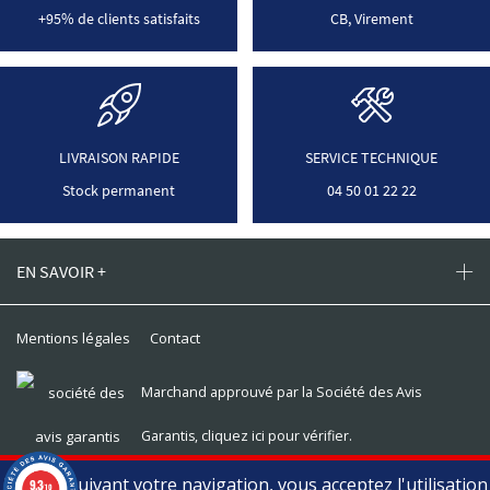
+95% de clients satisfaits
CB, Virement
LIVRAISON RAPIDE
SERVICE TECHNIQUE
Stock permanent
04 50 01 22 22
EN SAVOIR +
Mentions légales
Contact
Marchand approuvé par la Société des Avis
Garantis,
cliquez ici pour vérifier
.
En poursuivant votre navigation, vous acceptez l'utilisation
9.3
/10