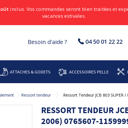
août
inclus. Vos commandes seront bien traitées et ex
vacances estivales.
04 50 01 22 22
Besoin d'aide ?
ATTACHES & GODETS
ACCESSOIRES PELLE
oulement
Ressort tendeur
Ressort Tendeur JCB 803 SUPER /
RESSORT TENDEUR JCB 
2006) 0765607-115999