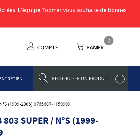
pédiées. L'équipe Toomat vous souhaite de bonnes
0
COMPTE
PANIER
ENTRETIEN
 N°S (1999-2006) 0765607-1159999
803 SUPER / N°S (1999-
9