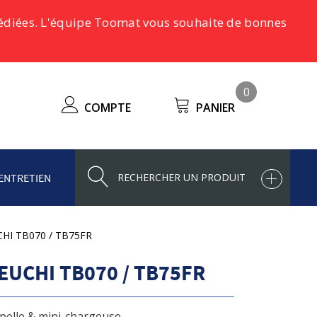
pédiées. L'équipe Toomat vous souhaite de bonnes
0
COMPTE
PANIER
ENTRETIEN
CHI TB070 / TB75FR
EUCHI TB070 / TB75FR
-pelle & mini-chargeuse