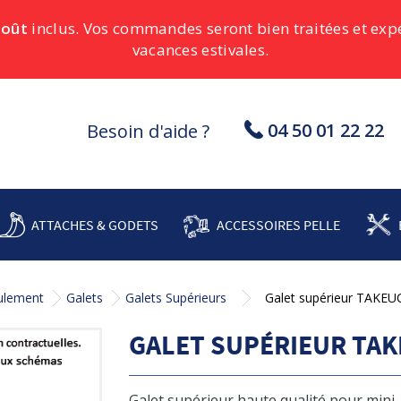
août
inclus. Vos commandes seront bien traitées et ex
vacances estivales.
04 50 01 22 22
Besoin d'aide ?
ATTACHES & GODETS
ACCESSOIRES PELLE
oulement
Galets
Galets Supérieurs
Galet supérieur TAKEU
GALET SUPÉRIEUR TAK
Galet supérieur haute qualité pour mini