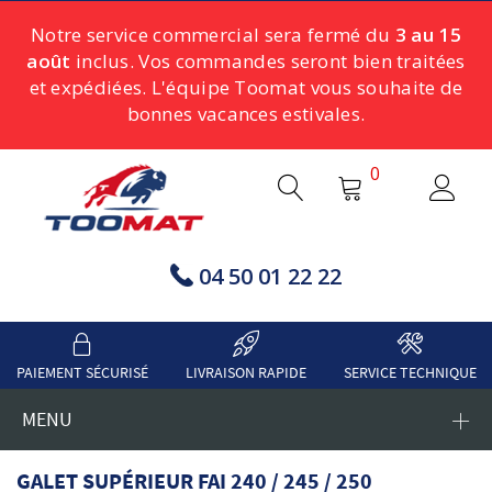
Notre service commercial sera fermé du
3 au 15
août
inclus. Vos commandes seront bien traitées
et expédiées. L'équipe Toomat vous souhaite de
bonnes vacances estivales.
0
04 50 01 22 22
PAIEMENT SÉCURISÉ
LIVRAISON RAPIDE
SERVICE TECHNIQUE
MENU
GALET SUPÉRIEUR FAI 240 / 245 / 250