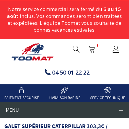
Notre service commercial sera fermé du
3 au 15
août
inclus. Vos commandes seront bien traitées
et expédiées. L'équipe Toomat vous souhaite de
bonnes vacances estivales.
0
04 50 01 22 22
PAIEMENT SÉCURISÉ
LIVRAISON RAPIDE
SERVICE TECHNIQUE
MENU
GALET SUPÉRIEUR CATERPILLAR 303,3C /