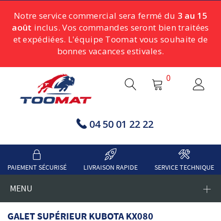
Notre service commercial sera fermé du
3 au 15
août
inclus. Vos commandes seront bien traitées
et expédiées. L'équipe Toomat vous souhaite de
bonnes vacances estivales.
0
04 50 01 22 22
PAIEMENT SÉCURISÉ
LIVRAISON RAPIDE
SERVICE TECHNIQUE
MENU
GALET SUPÉRIEUR KUBOTA KX080