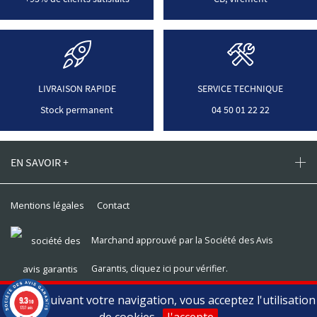
LIVRAISON RAPIDE
SERVICE TECHNIQUE
Stock permanent
04 50 01 22 22
EN SAVOIR +
Mentions légales
Contact
Marchand approuvé par la Société des Avis
Garantis,
cliquez ici pour vérifier
.
En poursuivant votre navigation, vous acceptez l'utilisation
9.3
Toomat © 2026, tous droits réservés
/10
1737 avis