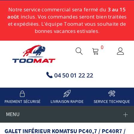
Notre service commercial sera fermé du
3 au 15
août
inclus. Vos commandes seront bien traitées
et expédiées. L'équipe Toomat vous souhaite de
bonnes vacances estivales.
0
04 50 01 22 22
PAIEMENT SÉCURISÉ
LIVRAISON RAPIDE
SERVICE TECHNIQUE
MENU
GALET INFÉRIEUR KOMATSU PC40,7 / PC40R7 /