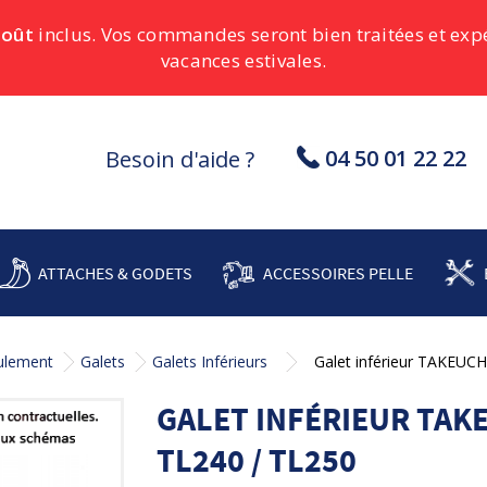
août
inclus. Vos commandes seront bien traitées et ex
vacances estivales.
04 50 01 22 22
Besoin d'aide ?
ATTACHES & GODETS
ACCESSOIRES PELLE
oulement
Galets
Galets Inférieurs
Galet inférieur TAKEUCH
GALET INFÉRIEUR TAKEU
TL240 / TL250