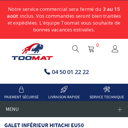
Notre service commercial sera fermé du
3 au 15
août
inclus. Vos commandes seront bien traitées
et expédiées. L'équipe Toomat vous souhaite de
bonnes vacances estivales.
0
04 50 01 22 22
PAIEMENT SÉCURISÉ
LIVRAISON RAPIDE
SERVICE TECHNIQUE
MENU
GALET INFÉRIEUR HITACHI EU50