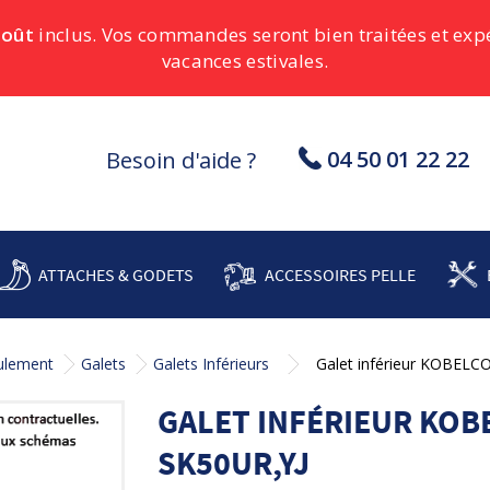
août
inclus. Vos commandes seront bien traitées et ex
vacances estivales.
04 50 01 22 22
Besoin d'aide ?
ATTACHES & GODETS
ACCESSOIRES PELLE
oulement
Galets
Galets Inférieurs
Galet inférieur KOBELC
GALET INFÉRIEUR KOBE
SK50UR,YJ