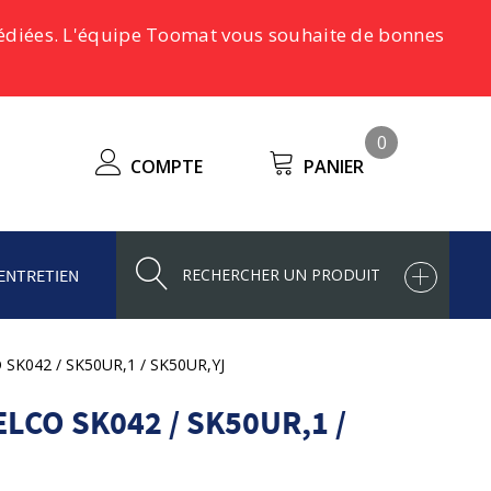
pédiées. L'équipe Toomat vous souhaite de bonnes
0
COMPTE
PANIER
ENTRETIEN
O SK042 / SK50UR,1 / SK50UR,YJ
LCO SK042 / SK50UR,1 /