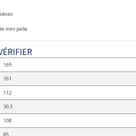
pièces
de mini pelle
VÉRIFIER
169
161
112
30.3
108
85