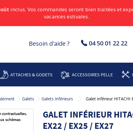
août
inclus. Vos commandes seront bien traitées et ex
vacances estivales.
04 50 01 22 22
Besoin d'aide ?
ATTACHES & GODETS
ACCESSOIRES PELLE
oulement
Galets
Galets Inférieurs
Galet inférieur HITACHI
GALET INFÉRIEUR HITAC
EX22 / EX25 / EX27