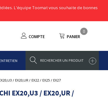
pédiées. L'équipe Toomat vous souhaite de bonnes
0
COMPTE
PANIER
ENTRETIEN
 EX20,U3 / EX20,UR / EX22 / EX25 / EX27
HI EX20,U3 / EX20,UR /