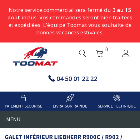
Notre service commercial sera fermé du
3 au 15
août
inclus. Vos commandes seront bien traitées
et expédiées. L'équipe Toomat vous souhaite de
bonnes vacances estivales.
0
04 50 01 22 22
PAIEMENT SÉCURISÉ
LIVRAISON RAPIDE
SERVICE TECHNIQUE
MENU
GALET INFÉRIEUR LIEBHERR R900C / R902 /