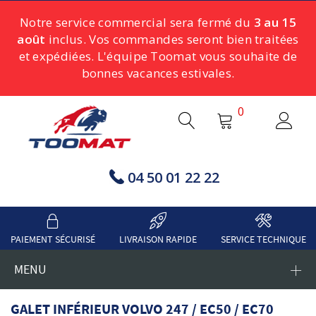
Notre service commercial sera fermé du
3 au 15
août
inclus. Vos commandes seront bien traitées
et expédiées. L'équipe Toomat vous souhaite de
bonnes vacances estivales.
0
04 50 01 22 22
PAIEMENT SÉCURISÉ
LIVRAISON RAPIDE
SERVICE TECHNIQUE
MENU
GALET INFÉRIEUR VOLVO 247 / EC50 / EC70