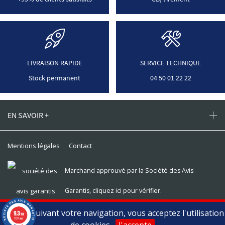
LIVRAISON RAPIDE
SERVICE TECHNIQUE
Stock permanent
04 50 01 22 22
EN SAVOIR +
Mentions légales
Contact
Marchand approuvé par la Société des Avis
Garantis,
cliquez ici pour vérifier
.
En poursuivant votre navigation, vous acceptez l'utilisation
9.3
Toomat © 2026, tous droits réservés
/10
1737 avis