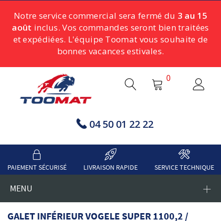
Notre service commercial sera fermé du
3 au 15
août
inclus. Vos commandes seront bien traitées
et expédiées. L'équipe Toomat vous souhaite de
bonnes vacances estivales.
0
04 50 01 22 22
PAIEMENT SÉCURISÉ
LIVRAISON RAPIDE
SERVICE TECHNIQUE
MENU
GALET INFÉRIEUR VOGELE SUPER 1100,2 /