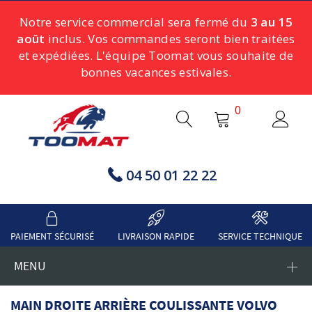
Notre service commercial sera fermé du
3 au 15
août
inclus. Vos commandes seront bien traitées
et expédiées. L'équipe Toomat vous souhaite de
bonnes vacances estivales.
0
04 50 01 22 22
PAIEMENT SÉCURISÉ
LIVRAISON RAPIDE
SERVICE TECHNIQUE
MENU
MAIN DROITE ARRIÈRE COULISSANTE VOLVO