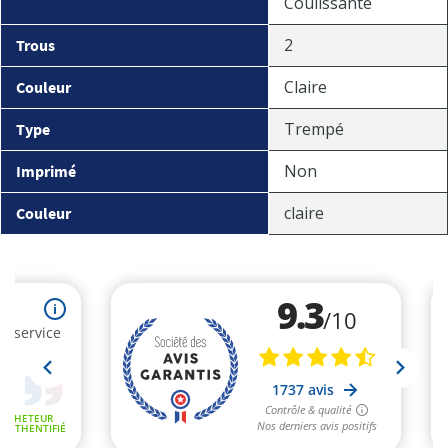
Coulissante
2
Trous
Claire
Couleur
Trempé
Type
Non
Imprimé
claire
Couleur