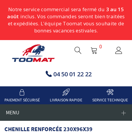
Notre service commercial sera fermé du
3 au 15
août
inclus. Vos commandes seront bien traitées
et expédiées. L'équipe Toomat vous souhaite de
bonnes vacances estivales.
0
04 50 01 22 22
PAIEMENT SÉCURISÉ
LIVRAISON RAPIDE
SERVICE TECHNIQUE
MENU
CHENILLE RENFORCÉE 230X96X39