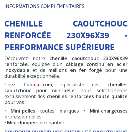
Pompe à graisse
INFORMATIONS COMPLÉMENTAIRES
600 cc
CHENILLE CAOUTCHOUC
HT
19,50 €
RENFORCÉE 230X96X39 -
Commander
PERFORMANCE SUPÉRIEURE
Découvrez notre
chenille caoutchouc 230X96X39
renforcée
, équipée d'un
câblage continu en acier
inoxydable
et de
maillons en fer forgé
pour une
Chenille Premium
durabilité exceptionnelle.
+ 230x96x39
Chez
Too
mat
.com
, spécialiste des
chenilles
A partir de
caoutchouc pour mini-pelle
, nous sélectionnons
HT
261,25 €
exclusivement des
chenilles renforcées haute qualité
pour vos :
Commander
•
Mini-pelles
toutes marques •
Mini-chargeuses
professionnelles
•
Mini-dumpers
de chantier