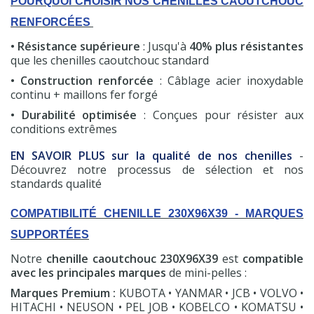
POURQUOI CHOISIR NOS CHENILLES CAOUTCHOUC
RENFORCÉES
• Résistance supérieure
: Jusqu'à
40% plus résistantes
que les chenilles caoutchouc standard
• Construction renforcée
: Câblage acier inoxydable
continu + maillons fer forgé
• Durabilité optimisée
: Conçues pour résister aux
conditions extrêmes
EN SAVOIR PLUS sur la qualité de nos chenilles
-
Découvrez notre processus de sélection et nos
standards qualité
COMPATIBILITÉ CHENILLE 230X96X39 - MARQUES
SUPPORTÉES
Notre
chenille caoutchouc 230X96X39
est
compatible
(7 avis)
avec les principales marques
de mini-pelles :
Marques Premium :
KUBOTA • YANMAR • JCB • VOLVO •
HITACHI • NEUSON • PEL JOB • KOBELCO • KOMATSU •