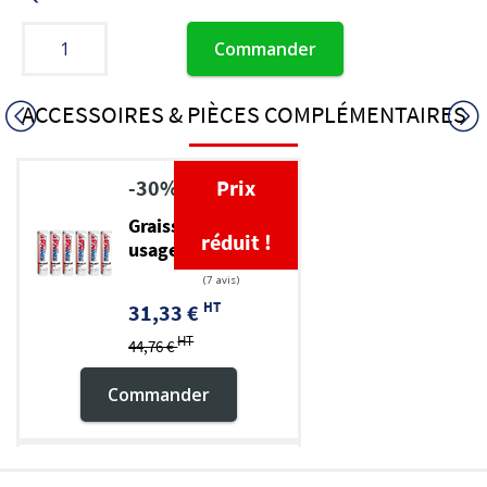
Commander
ACCESSOIRES & PIÈCES COMPLÉMENTAIRES
-30%
Prix
Graisse TP multi-
réduit !
usage EP 2
HT
31,33 €
HT
44,76 €
Commander