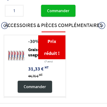
Commander
ACCESSOIRES & PIÈCES COMPLÉMENTAIRES
-30%
Prix
Graisse TP multi-
réduit !
usage EP 2
HT
31,33 €
HT
44,76 €
Commander