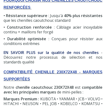
POURQUOI CHOISIR NOS CHENILLES CAOUTCHOUC
RENFORCÉES
• Résistance supérieure
: Jusqu'à
40% plus résistantes
que les chenilles caoutchouc standard
• Construction renforcée
: Câblage acier inoxydable
continu + maillons fer forgé
• Durabilité optimisée
: Conçues pour résister aux
conditions extrêmes
EN SAVOIR PLUS sur la qualité de nos chenilles
-
Découvrez notre processus de sélection et nos
standards qualité
COMPATIBILITÉ CHENILLE 230X72X48 - MARQUES
SUPPORTÉES
Notre
chenille caoutchouc 230X72X48
est
compatible
(7 avis)
avec les principales marques
de mini-pelles :
Marques Premium :
KUBOTA • YANMAR • JCB • VOLVO •
HITACHI • NEUSON • PEL JOB • KOBELCO • KOMATSU •