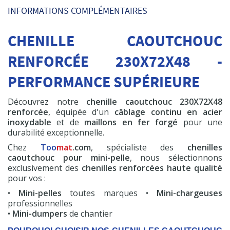
Pompe à graisse
INFORMATIONS COMPLÉMENTAIRES
600 cc
CHENILLE CAOUTCHOUC
HT
19,50 €
RENFORCÉE 230X72X48 -
Commander
PERFORMANCE SUPÉRIEURE
Découvrez notre
chenille caoutchouc 230X72X48
renforcée
, équipée d'un
câblage continu en acier
inoxydable
et de
maillons en fer forgé
pour une
Chenille Premium
durabilité exceptionnelle.
+ 230x72x48
Chez
Too
mat
.com
, spécialiste des
chenilles
A partir de
caoutchouc pour mini-pelle
, nous sélectionnons
HT
209,00 €
exclusivement des
chenilles renforcées haute qualité
pour vos :
Commander
•
Mini-pelles
toutes marques •
Mini-chargeuses
professionnelles
•
Mini-dumpers
de chantier