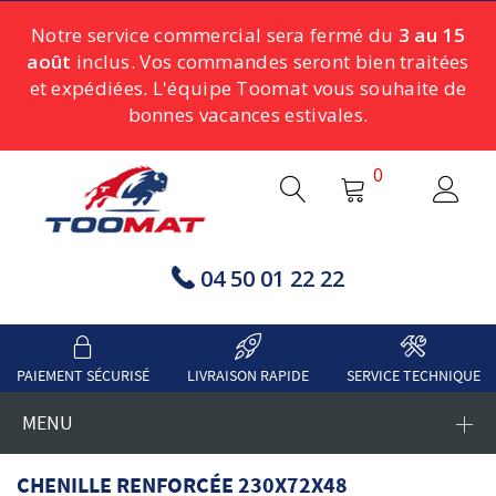
Notre service commercial sera fermé du
3 au 15
août
inclus. Vos commandes seront bien traitées
et expédiées. L'équipe Toomat vous souhaite de
bonnes vacances estivales.
0
04 50 01 22 22
PAIEMENT SÉCURISÉ
LIVRAISON RAPIDE
SERVICE TECHNIQUE
MENU
CHENILLE RENFORCÉE 230X72X48