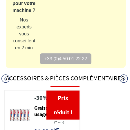
pour votre
machine ?
Nos
experts
vous
conseillent
en 2 min
+33 (0)4 50 01 22 22
ACCESSOIRES & PIÈCES COMPLÉMENTAIRES
-30%
Prix
Graisse TP multi-
réduit !
usage EP 2
HT