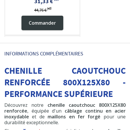
31,33 €
HT
44,76 €
Commander
Pompe à graisse
INFORMATIONS COMPLÉMENTAIRES
600 cc
CHENILLE CAOUTCHOUC
HT
19,50 €
RENFORCÉE 800X125X80 -
Commander
PERFORMANCE SUPÉRIEURE
Découvrez notre
chenille caoutchouc 800X125X80
renforcée
, équipée d'un
câblage continu en acier
inoxydable
et de
maillons en fer forgé
pour une
durabilité exceptionnelle.