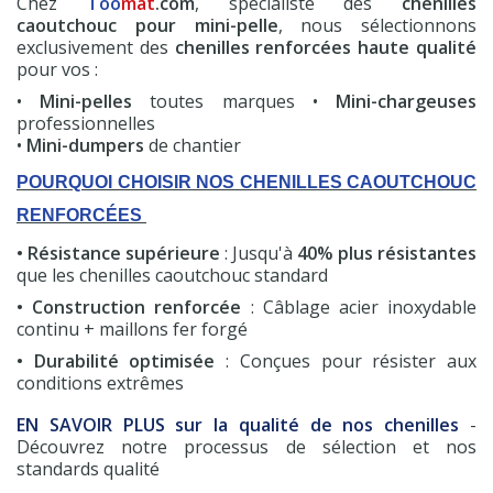
Chez
Too
mat
.com
, spécialiste des
chenilles
caoutchouc pour mini-pelle
, nous sélectionnons
exclusivement des
chenilles renforcées haute qualité
pour vos :
•
Mini-pelles
toutes marques •
Mini-chargeuses
professionnelles
•
Mini-dumpers
de chantier
POURQUOI CHOISIR NOS CHENILLES CAOUTCHOUC
RENFORCÉES
• Résistance supérieure
: Jusqu'à
40% plus résistantes
que les chenilles caoutchouc standard
• Construction renforcée
: Câblage acier inoxydable
continu + maillons fer forgé
• Durabilité optimisée
: Conçues pour résister aux
conditions extrêmes
EN SAVOIR PLUS sur la qualité de nos chenilles
-
Découvrez notre processus de sélection et nos
standards qualité