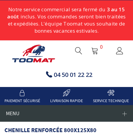
Notre service commercial sera fermé du
3 au 15
août
inclus. Vos commandes seront bien traitées
et expédiées. L'équipe Toomat vous souhaite de
bonnes vacances estivales.
0
04 50 01 22 22
PAIEMENT SÉCURISÉ
LIVRAISON RAPIDE
SERVICE TECHNIQUE
MENU
CHENILLE RENFORCÉE 800X125X80