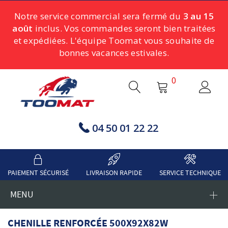
Notre service commercial sera fermé du
3 au 15
août
inclus. Vos commandes seront bien traitées
et expédiées. L'équipe Toomat vous souhaite de
bonnes vacances estivales.
0
04 50 01 22 22
PAIEMENT SÉCURISÉ
LIVRAISON RAPIDE
SERVICE TECHNIQUE
MENU
CHENILLE RENFORCÉE 500X92X82W