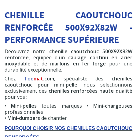
600 cc
CHENILLE CAOUTCHOUC
HT
19,50 €
RENFORCÉE 500X92X82W -
Commander
PERFORMANCE SUPÉRIEURE
Découvrez notre
chenille caoutchouc 500X92X82W
renforcée
, équipée d'un
câblage continu en acier
inoxydable
et de
maillons en fer forgé
pour une
Chenille Premium
durabilité exceptionnelle.
+ 500x92x82W
Chez
Too
mat
.com
, spécialiste des
chenilles
2
A partir de
caoutchouc pour mini-pelle
, nous sélectionnons
exclusivement des
chenilles renforcées haute qualité
HT
010,62 €
pour vos :
Commander
•
Mini-pelles
toutes marques •
Mini-chargeuses
professionnelles
•
Mini-dumpers
de chantier
POURQUOI CHOISIR NOS CHENILLES CAOUTCHOUC