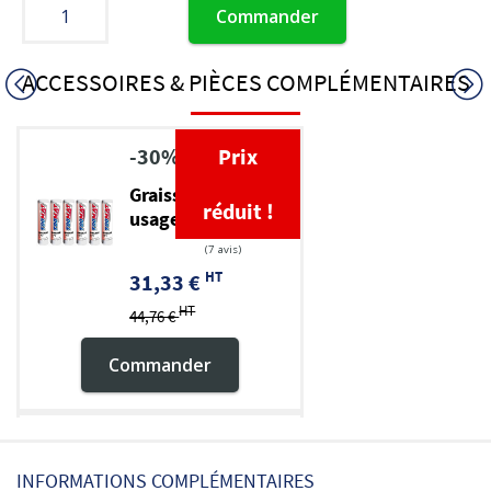
Commander
ACCESSOIRES & PIÈCES COMPLÉMENTAIRES
-30%
Prix
Graisse TP multi-
réduit !
usage EP 2
HT
31,33 €
HT
44,76 €
Commander
Pompe à graisse
INFORMATIONS COMPLÉMENTAIRES