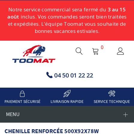
Notre service commercial sera fermé du
3 au 15
août
inclus. Vos commandes seront bien traitées
et expédiées. L'équipe Toomat vous souhaite de
bonnes vacances estivales.
0
04 50 01 22 22
PAIEMENT SÉCURISÉ
LIVRAISON RAPIDE
SERVICE TECHNIQUE
MENU
CHENILLE RENFORCÉE 500X92X78W