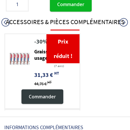
Commander
ACCESSOIRES & PIÈCES COMPLÉMENTAIRES
-30%
Prix
Graisse TP multi-
réduit !
usage EP 2
HT
31,33 €
HT
44,76 €
Commander
Pompe à graisse
INFORMATIONS COMPLÉMENTAIRES