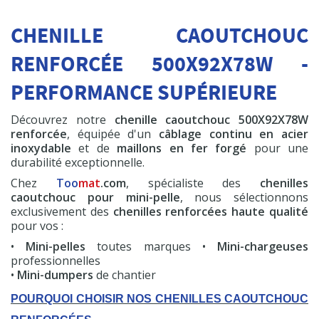
600 cc
CHENILLE CAOUTCHOUC
HT
19,50 €
RENFORCÉE 500X92X78W -
Commander
PERFORMANCE SUPÉRIEURE
Découvrez notre
chenille caoutchouc 500X92X78W
renforcée
, équipée d'un
câblage continu en acier
inoxydable
et de
maillons en fer forgé
pour une
Chenille Premium
durabilité exceptionnelle.
+ 500x92x78W
Chez
Too
mat
.com
, spécialiste des
chenilles
1
A partir de
caoutchouc pour mini-pelle
, nous sélectionnons
exclusivement des
chenilles renforcées haute qualité
HT
914,53 €
pour vos :
Commander
•
Mini-pelles
toutes marques •
Mini-chargeuses
professionnelles
•
Mini-dumpers
de chantier
POURQUOI CHOISIR NOS CHENILLES CAOUTCHOUC