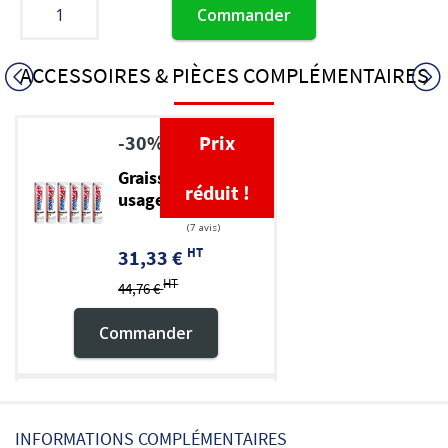
Commander
ACCESSOIRES & PIÈCES COMPLÉMENTAIRES
-30%
Prix
Graisse TP multi-
réduit !
usage EP 2
HT
31,33 €
HT
44,76 €
Commander
Pompe à graisse
INFORMATIONS COMPLÉMENTAIRES