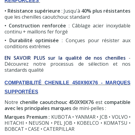
RENFORCÉES
• Résistance supérieure
: Jusqu'à
40% plus résistantes
que les chenilles caoutchouc standard
• Construction renforcée
: Câblage acier inoxydable
continu + maillons fer forgé
• Durabilité optimisée
: Conçues pour résister aux
conditions extrêmes
EN SAVOIR PLUS sur la qualité de nos chenilles
-
Découvrez notre processus de sélection et nos
standards qualité
COMPATIBILITÉ CHENILLE 450X90X76 - MARQUES
SUPPORTÉES
(7 avis)
Notre
chenille caoutchouc 450X90X76
est
compatible
avec les principales marques
de mini-pelles :
Marques Premium :
KUBOTA • YANMAR • JCB • VOLVO •
HITACHI • NEUSON • PEL JOB • KOBELCO • KOMATSU •
BOBCAT • CASE • CATERPILLAR