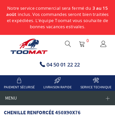
Notre service commercial sera fermé du
3 au 15
août
inclus. Vos commandes seront bien traitées
et expédiées. L'équipe Toomat vous souhaite de
bonnes vacances estivales.
0
04 50 01 22 22
PAIEMENT SÉCURISÉ
LIVRAISON RAPIDE
SERVICE TECHNIQUE
MENU
CHENILLE RENFORCÉE 450X90X76