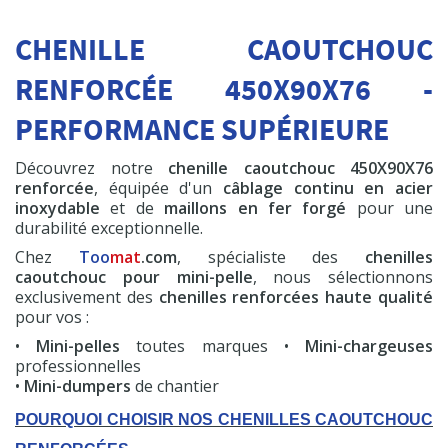
600 cc
CHENILLE CAOUTCHOUC
HT
19,50 €
RENFORCÉE 450X90X76 -
Commander
PERFORMANCE SUPÉRIEURE
Découvrez notre
chenille caoutchouc 450X90X76
renforcée
, équipée d'un
câblage continu en acier
inoxydable
et de
maillons en fer forgé
pour une
durabilité exceptionnelle.
Chez
Too
mat
.com
, spécialiste des
chenilles
caoutchouc pour mini-pelle
, nous sélectionnons
exclusivement des
chenilles renforcées haute qualité
pour vos :
•
Mini-pelles
toutes marques •
Mini-chargeuses
professionnelles
•
Mini-dumpers
de chantier
POURQUOI CHOISIR NOS CHENILLES CAOUTCHOUC