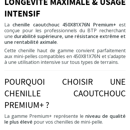
LONGÉVITÉ MAXIMALE & USAGE
Commander
INTENSIF
La
chenille caoutchouc 450X81X76N Premium+
est
conçue pour les professionnels du BTP recherchant
Pompe à graisse
une
durabilité supérieure, une résistance extrême et
600 cc
une rentabilité aximale
.
HT
19,50 €
Cette chenille haut de gamme convient parfaitement
aux mini-pelles compatibles en 450X81X76N et s’adapte
à une utilisation intensive sur tous types de terrains.
Commander
POURQUOI CHOISIR UNE
CHENILLE CAOUTCHOUC
PREMIUM+ ?
La gamme Premium+ représente le
niveau de qualité
le plus élevé
pour vos chenilles de mini-pelle.