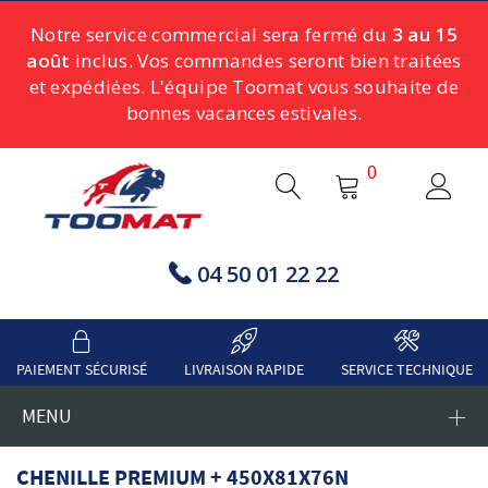
Notre service commercial sera fermé du
3 au 15
août
inclus. Vos commandes seront bien traitées
et expédiées. L'équipe Toomat vous souhaite de
bonnes vacances estivales.
0
04 50 01 22 22
PAIEMENT SÉCURISÉ
LIVRAISON RAPIDE
SERVICE TECHNIQUE
MENU
CHENILLE PREMIUM + 450X81X76N