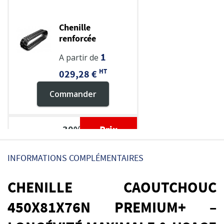
Chenille
renforcée
450x81x76N
1
A partir de
HT
029,28 €
Commander
-30%
Prix
Graisse TP multi-
réduit !
INFORMATIONS COMPLÉMENTAIRES
usage EP 2
CHENILLE CAOUTCHOUC
HT
31,33 €
HT
450X81X76N PREMIUM+ –
44,76 €