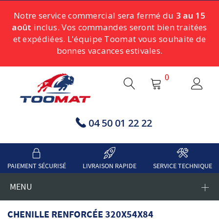
Notre service commercial sera fermé du
3 au 15
août
inclus. Vos commandes seront bien traitées
et expédiées. L'équipe Toomat vous souhaite de
bonnes vacances estivales.
0
04 50 01 22 22
PAIEMENT SÉCURISÉ
LIVRAISON RAPIDE
SERVICE TECHNIQUE
MENU
CHENILLE RENFORCÉE 320X54X84