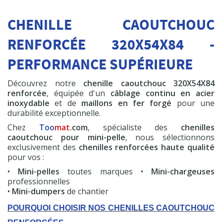
600 cc
CHENILLE CAOUTCHOUC
HT
19,50 €
RENFORCÉE 320X54X84 -
Commander
PERFORMANCE SUPÉRIEURE
Découvrez notre
chenille caoutchouc 320X54X84
renforcée
, équipée d'un
câblage continu en acier
inoxydable
et de
maillons en fer forgé
pour une
Chenille Premium
durabilité exceptionnelle.
+ 320x54x84
Chez
Too
mat
.com
, spécialiste des
chenilles
A partir de
caoutchouc pour mini-pelle
, nous sélectionnons
HT
491,04 €
exclusivement des
chenilles renforcées haute qualité
pour vos :
Commander
•
Mini-pelles
toutes marques •
Mini-chargeuses
professionnelles
•
Mini-dumpers
de chantier
POURQUOI CHOISIR NOS CHENILLES CAOUTCHOUC