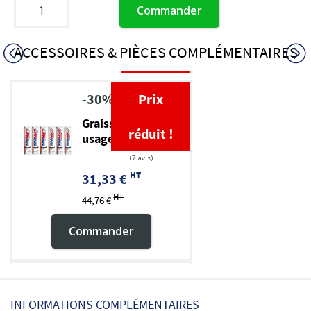
Commander
ACCESSOIRES & PIÈCES COMPLÉMENTAIRES
-30%
Prix
Graisse TP multi-
réduit !
usage EP 2
HT
31,33 €
HT
44,76 €
Commander
Pompe à graisse
INFORMATIONS COMPLÉMENTAIRES