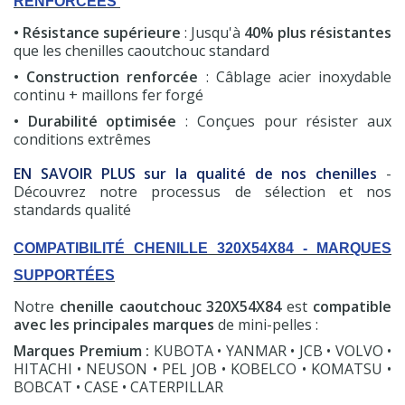
RENFORCÉES
• Résistance supérieure
: Jusqu'à
40% plus résistantes
que les chenilles caoutchouc standard
• Construction renforcée
: Câblage acier inoxydable
continu + maillons fer forgé
• Durabilité optimisée
: Conçues pour résister aux
conditions extrêmes
EN SAVOIR PLUS sur la qualité de nos chenilles
-
Découvrez notre processus de sélection et nos
standards qualité
COMPATIBILITÉ CHENILLE 320X54X84 - MARQUES
SUPPORTÉES
(7 avis)
Notre
chenille caoutchouc 320X54X84
est
compatible
avec les principales marques
de mini-pelles :
Marques Premium :
KUBOTA • YANMAR • JCB • VOLVO •
HITACHI • NEUSON • PEL JOB • KOBELCO • KOMATSU •
BOBCAT • CASE • CATERPILLAR