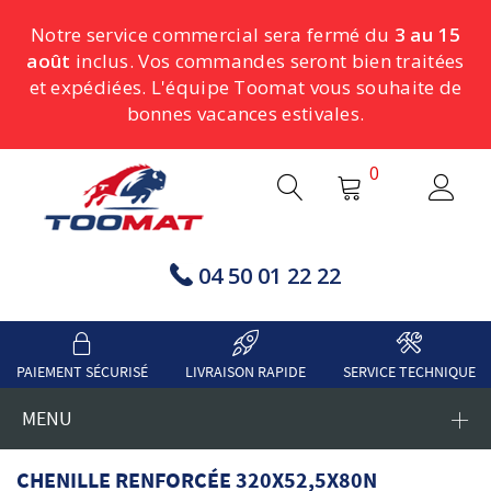
Notre service commercial sera fermé du
3 au 15
août
inclus. Vos commandes seront bien traitées
et expédiées. L'équipe Toomat vous souhaite de
bonnes vacances estivales.
0
04 50 01 22 22
PAIEMENT SÉCURISÉ
LIVRAISON RAPIDE
SERVICE TECHNIQUE
MENU
CHENILLE RENFORCÉE 320X52,5X80N