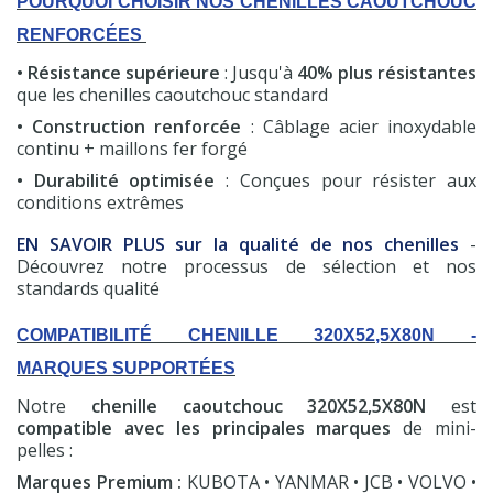
POURQUOI CHOISIR NOS CHENILLES CAOUTCHOUC
RENFORCÉES
• Résistance supérieure
: Jusqu'à
40% plus résistantes
que les chenilles caoutchouc standard
• Construction renforcée
: Câblage acier inoxydable
continu + maillons fer forgé
• Durabilité optimisée
: Conçues pour résister aux
conditions extrêmes
EN SAVOIR PLUS sur la qualité de nos chenilles
-
Découvrez notre processus de sélection et nos
standards qualité
COMPATIBILITÉ CHENILLE 320X52,5X80N -
MARQUES SUPPORTÉES
Notre
chenille caoutchouc 320X52,5X80N
est
(7 avis)
compatible avec les principales marques
de mini-
pelles :
Marques Premium :
KUBOTA • YANMAR • JCB • VOLVO •