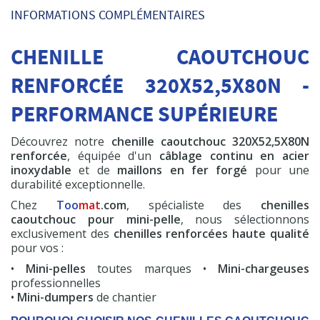
Pompe à graisse
INFORMATIONS COMPLÉMENTAIRES
600 cc
CHENILLE CAOUTCHOUC
HT
19,50 €
RENFORCÉE 320X52,5X80N -
Commander
PERFORMANCE SUPÉRIEURE
Découvrez notre
chenille caoutchouc 320X52,5X80N
renforcée
, équipée d'un
câblage continu en acier
inoxydable
et de
maillons en fer forgé
pour une
durabilité exceptionnelle.
Chez
Too
mat
.com
, spécialiste des
chenilles
caoutchouc pour mini-pelle
, nous sélectionnons
exclusivement des
chenilles renforcées haute qualité
pour vos :
•
Mini-pelles
toutes marques •
Mini-chargeuses
professionnelles
•
Mini-dumpers
de chantier