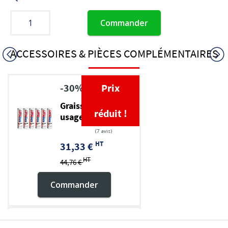
Commander
ACCESSOIRES & PIÈCES COMPLÉMENTAIRES
-30%
Prix
Graisse TP multi-
réduit !
usage EP 2
HT
31,33 €
HT
44,76 €
Commander