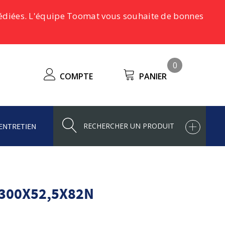
pédiées. L'équipe Toomat vous souhaite de bonnes
0
COMPTE
PANIER
ENTRETIEN
300X52,5X82N