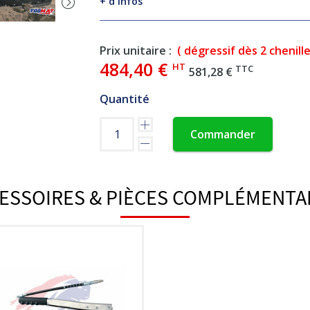
+ d'infos
Prix unitaire :
( dégressif dès 2 chenille
484,40 €
HT
TTC
581,28 €
Quantité
Commander
ESSOIRES & PIÈCES COMPLÉMENTA