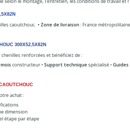
e selon le montage, l'entretien, les conditions de travail et 
,5X82N
illes caoutchouc.
• Zone de livraison
: France métropolitaine
OUC 300X52,5X82N
 chenilles renforcées et bénéficiez de :
 mois
constructeur •
Support technique
spécialisé •
Guides 
 CAOUTCHOUC
tre achat :
fications
ne dimension
l étape par étape
e