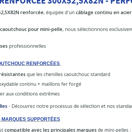
RENFORCÉE 300X52,5X82N - PER
52,5X82N renforcée
, équipée d'un
câblage continu en acie
 caoutchouc pour mini-pelle
, nous sélectionnons exclusiv
uses
professionnelles
CAOUTCHOUC RENFORCÉES
résistantes
que les chenilles caoutchouc standard
oxydable continu + maillons fer forgé
ter aux conditions extrêmes
lles
- Découvrez notre processus de sélection et nos standar
N - MARQUES SUPPORTÉES
st
compatible avec les principales marques
de mini-pelles :