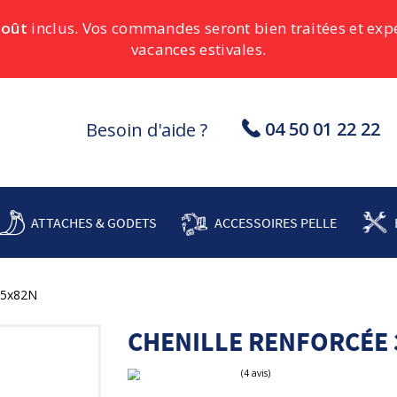
août
inclus. Vos commandes seront bien traitées et ex
vacances estivales.
04 50 01 22 22
Besoin d'aide ?
ATTACHES & GODETS
ACCESSOIRES PELLE
2,5x82N
CHENILLE RENFORCÉE 