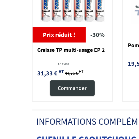
Prix réduit !
-30%
Pomp
Graisse TP multi-usage EP 2
19,
HT
HT
31,33 €
44,76 €
Commander
INFORMATIONS COMPLÉM