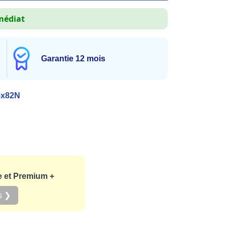
médiat
Garantie 12 mois
5x82N
e et Premium +
s ❯