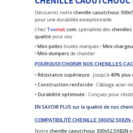
CHENILLE CAOUTCHOUC 
Découvrez notre
chenille caoutchouc 300x
pour une durabilité exceptionnelle.
Chez
Too
mat
.com
, spécialiste des
chenilles
qualité
pour vos :
•
Mini-pelles
toutes marques •
Mini-charge
•
Mini-dumpers
de chantier
POURQUOI CHOISIR NOS CHENILLES 
• Résistance supérieure
: Jusqu'à
40% plus 
• Construction renforcée
: Câblage acier in
• Durabilité optimisée
: Conçues pour résis
EN SAVOIR PLUS sur la qualité de nos cheni
COMPATIBILITÉ CHENILLE 300X52,5X82
Notre
chenille caoutchouc 300x52,5X82N
e