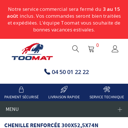
Notre service commercial sera fermé du
3 au 15
août
inclus. Vos commandes seront bien traitées
et expédiées. L'équipe Toomat vous souhaite de
bonnes vacances estivales.
0
04 50 01 22 22
PAIEMENT SÉCURISÉ
LIVRAISON RAPIDE
SERVICE TECHNIQUE
MENU
CHENILLE RENFORCÉE 300X52,5X74N