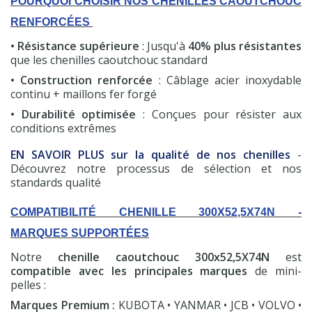
POURQUOI CHOISIR NOS CHENILLES CAOUTCHOUC
RENFORCÉES
• Résistance supérieure
: Jusqu'à
40% plus résistantes
que les chenilles caoutchouc standard
• Construction renforcée
: Câblage acier inoxydable
continu + maillons fer forgé
• Durabilité optimisée
: Conçues pour résister aux
conditions extrêmes
EN SAVOIR PLUS sur la qualité de nos chenilles
-
Découvrez notre processus de sélection et nos
standards qualité
COMPATIBILITÉ CHENILLE 300X52,5X74N -
MARQUES SUPPORTÉES
Notre
chenille caoutchouc 300x52,5X74N
est
(7 avis)
compatible avec les principales marques
de mini-
pelles :
Marques Premium :
KUBOTA • YANMAR • JCB • VOLVO •