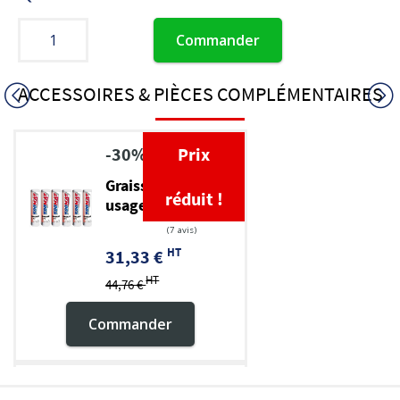
Commander
ACCESSOIRES & PIÈCES COMPLÉMENTAIRES
-30%
Prix
Graisse TP multi-
réduit !
usage EP 2
HT
31,33 €
HT
44,76 €
Commander