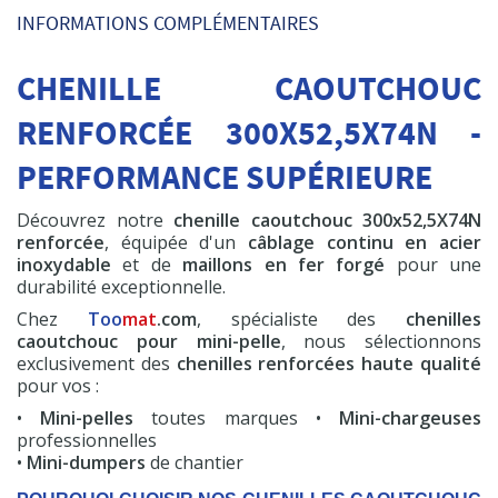
Pompe à graisse
INFORMATIONS COMPLÉMENTAIRES
600 cc
CHENILLE CAOUTCHOUC
HT
19,50 €
RENFORCÉE 300X52,5X74N -
Commander
PERFORMANCE SUPÉRIEURE
Découvrez notre
chenille caoutchouc 300x52,5X74N
renforcée
, équipée d'un
câblage continu en acier
inoxydable
et de
maillons en fer forgé
pour une
durabilité exceptionnelle.
Chez
Too
mat
.com
, spécialiste des
chenilles
caoutchouc pour mini-pelle
, nous sélectionnons
exclusivement des
chenilles renforcées haute qualité
pour vos :
•
Mini-pelles
toutes marques •
Mini-chargeuses
professionnelles
•
Mini-dumpers
de chantier