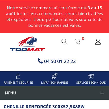
Notre service commercial sera fermé du
3 au 15
août
inclus. Vos commandes seront bien traitées
et expédiées. L'équipe Toomat vous souhaite de
bonnes vacances estivales.
0
04 50 01 22 22
PAIEMENT SÉCURISÉ
LIVRAISON RAPIDE
SERVICE TECHNIQUE
MENU
CHENILLE RENFORCÉE 300X52,5X88W