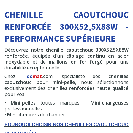
600 cc
CHENILLE CAOUTCHOUC
HT
19,50 €
RENFORCÉE 300X52,5X88W -
Commander
PERFORMANCE SUPÉRIEURE
Découvrez notre
chenille caoutchouc 300X52,5X88W
renforcée
, équipée d'un
câblage continu en acier
inoxydable
et de
maillons en fer forgé
pour une
durabilité exceptionnelle.
Chez
Too
mat
.com
, spécialiste des
chenilles
caoutchouc pour mini-pelle
, nous sélectionnons
exclusivement des
chenilles renforcées haute qualité
pour vos :
•
Mini-pelles
toutes marques •
Mini-chargeuses
professionnelles
•
Mini-dumpers
de chantier
POURQUOI CHOISIR NOS CHENILLES CAOUTCHOUC