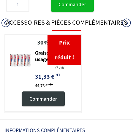
Commander
ACCESSOIRES & PIÈCES COMPLÉMENTAIRES
-30%
Prix
Graisse TP multi-
réduit !
usage EP 2
HT
31,33 €
HT
44,76 €
Commander
Pompe à graisse
INFORMATIONS COMPLÉMENTAIRES