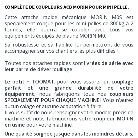
COMPLÈTE DE COUPLEURS ACB MORIN POUR MINI PELLE.
Exclusivité web !
Cette attache rapide mécanique MORIN M0S est
Commander
spécialement conçue pour les mini pelles de 800kg à 2
tonnes, elle pourra se coupler avec tous vos
équipements équipés de platine MORIN M0.
Sa robustesse et sa fiabilité lui permettront de vous
accompagner sur vos chantiers les plus difficiles !
Toutes nos attaches rapides sont
livrées de série avec
leur barre de déverrouillage.
Le petit + TOOMAT
: pour vous assurer un
couplage
parfait et une grande durabilité de votre
équipement
, nous fabriquons tous nos
coupleurs
SPECIALEMENT POUR CHAQUE MACHINE
! Vous n'aurez
aucun calage et aucune adaptation à faire !
Il vous suffit de nous renseigner votre modèle précis de
machine et nous fabriquerons votre
coupleur MORIN
en usine
pour votre machine.
Une qualité soignée jusque dans les moindres détails,
(8 avis)