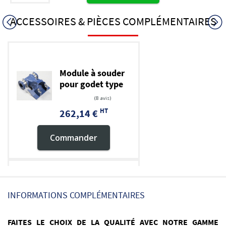
ACCESSOIRES & PIÈCES COMPLÉMENTAIRES
Module à souder
pour godet type
MORIN M0 (0,8t à
2t)
HT
262,14 €
Commander
Module pour
INFORMATIONS COMPLÉMENTAIRES
platine à
boulonner MORIN
HT
FAITES LE CHOIX DE LA QUALITÉ AVEC NOTRE GAMME
744,60 €
M0