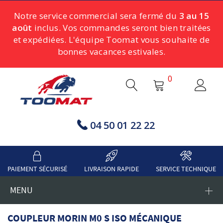
Notre service commercial sera fermé du
3 au 15
août
inclus. Vos commandes seront bien traitées
et expédiées. L'équipe Toomat vous souhaite de
bonnes vacances estivales.
0
04 50 01 22 22
PAIEMENT SÉCURISÉ
LIVRAISON RAPIDE
SERVICE TECHNIQUE
MENU
COUPLEUR MORIN M0 S ISO MÉCANIQUE